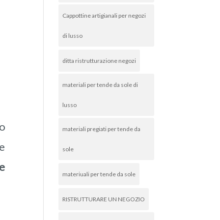
Cappottine artigianali per negozi
di lusso
ditta ristrutturazione negozi
materiali per tende da sole di
lusso
lo
materiali pregiati per tende da
te
sole
ue
materiuali per tende da sole
RISTRUTTURARE UN NEGOZIO