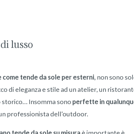
di lusso
 come tende da sole per esterni,
non sono so
o di eleganza e stile ad un atelier, un ristoran
ro storico… Insomma sono
perfette in qualunq
 un professionista dell’outdoor.
ano tende da sole su misura
è importante è