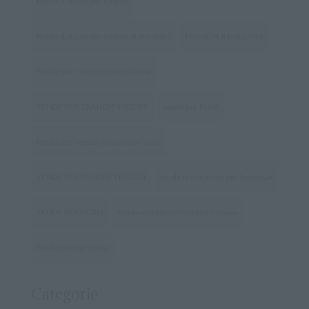
tende di lusso per negozi
tende di lusso per negozi di prestigio
TENDE PER BALCONI
Tende per centro storico Roma
TENDE PER GRANDI FINESTRE
tende per hotel
tende per negozi in centro a roma
TENDE PER VETRINE NEGOZI
tende prestigiose per boutique
TENDE VERTICALI
tende vintage per centro di roma
tende vintage roma
Categorie