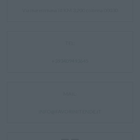
Via maremmana III KM 3,200 colonna 00030
TEL:
+39
3409493645
MAIL:
INFO@FAVORINITENDE.IT