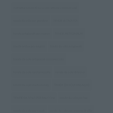
ristrutturazioni di lusso per attività commerciali
tenda da sole per giardino
TENDE A CADUTA
tende artigianali per negozi
TENDE ARTIGINALAI
tende art lux per negozi
tende da sole artigianali
tende da sole artigianali customizzate
tende da sole customizzate
tende da sole di lusso
tende da sole made in italy
TENDE DA SOLE PALAZZO
TENDE DA SOLE PER BALCONI
tende da sole per bar
tende da sole per casali
tende da sole per esterni di ville