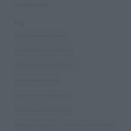
commerciali
Tag
allestimento per negozi di lusso
arredamento esterno negozi di lusso
Cappottine artigianali per negozi di lusso
ditta ristrutturazione negozi
materiali per tende da sole di lusso
materiali pregiati per tende da sole
materiuali per tende da sole
RISTRUTTURARE UN NEGOZIO